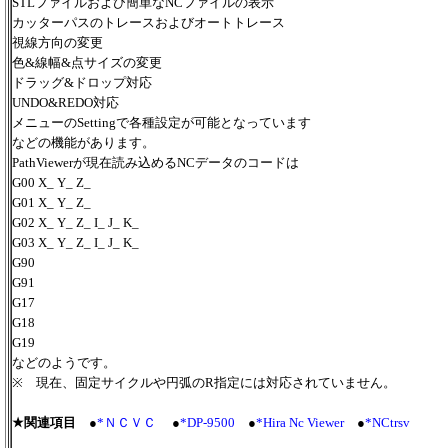
STLファイルおよび簡単なNCファイルの表示
カッターパスのトレースおよびオートトレース
視線方向の変更
色&線幅&点サイズの変更
ドラッグ&ドロップ対応
UNDO&REDO対応
メニューのSettingで各種設定が可能となっています
などの機能があります。
PathViewerが現在読み込めるNCデータのコードは
G00 X_ Y_ Z_
G01 X_ Y_ Z_
G02 X_ Y_ Z_ I_ J_ K_
G03 X_ Y_ Z_ I_ J_ K_
G90
G91
G17
G18
G19
などのようです。
※ 現在、固定サイクルや円弧のR指定には対応されていません。
★関連項目
●
*ＮＣＶＣ
●
*DP-9500
●
*Hira Nc Viewer
●
*NCtrsv