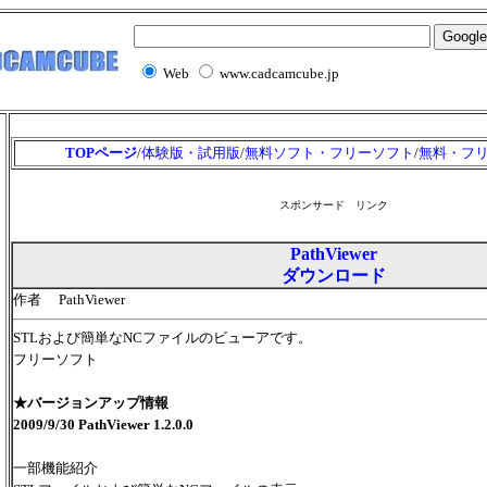
Web
www.cadcamcube.jp
TOPページ
/
体験版・試用版
/
無料ソフト・フリーソフト
/
無料・フ
スポンサード リンク
PathViewer
ダウンロード
作者 PathViewer
STLおよび簡単なNCファイルのビューアです。
フリーソフト
★バージョンアップ情報
2009/9/30 PathViewer 1.2.0.0
一部機能紹介