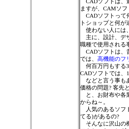
CADソフトは、
ますが、CAMソ
CADソフトって
トショップと何が
使わない人には、
主に、設計、デザ
職種で使用される
CADソフトは、
では、
高機能のフ
何百万円もする3D
CADソフトでは、
などと言う事もあ
価格の問題? 客先
と、お財布や各業
からね～。
人気のあるソフト
てる)があるの?
そんなに沢山の機