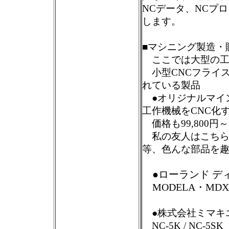
NCデータ、NCプ
します。
■マシニング製造・
ここでは大型の工
小型CNCフライ
れている製品
●オリジナルマイン
工作機械をCNC化
価格も99,800円
私の友人はこちら
等、色んな部品を
●ローランド ディー. 
MODELA・MD
●株式会社ミマキ
NC-5K / NC-5S