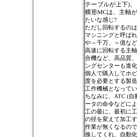
テーブルが上下)。
横形MCは、主軸が
たいな感じ?
ただし回転するの
マシニングと呼ばれ
や～千万、～億な
高速に回転する主軸
合機など、高品質
ングセンターも進
個人で購入してホ
度を必要とする製
工作機械となって
ちなみに、ATC (
ータの命令などに
工の最に、最初に
の径を変えて加工
作業が無くなるの
換してくれ、自動