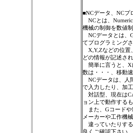
■NCデータ、NC
NCとは、Numeri
機械の制御を数値
NCデータとは、
てプログラミング
X,Y,Zなどの位
どの情報が記述さ
簡単に言うと、Xに1
数は・・・、移動
NCデータは、人
で入力したり、加
対話型、現在はC
ョン上で動作する
また、Gコードや
メーカーや工作機
違っていたりする
良くご確認下さい