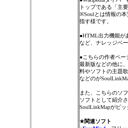
トップである「主
※Soulとは情報
指す様です。
●HTML出力機能
など、ナレッジベ
●こちらの作者ペ
最新版などの他に
料やソフトの主題歌!
などのがSoulLin
また、こちらのソフト
ソフトとして紹介
SoulLinkMap
★関連ソフト