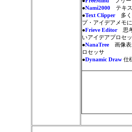
●
FreeMind
フリー
●
Nami2000
テキ
●
Text Clipper
多く
プ・アイデアメモ
●
Frieve Editor
思
いアイデアプロセ
●
NanaTree
画像表
ロセッサ
●
Dynamic Draw
仕