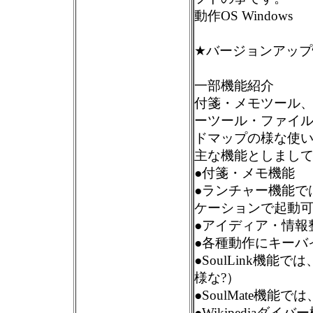
動作OS Windows
★バージョンアップ
一部機能紹介
付箋・メモツール
ーツール・ファイ
ドマップの様な使
主な機能としまし
●付箋・メモ機能
●ランチャー機能で
ケーションで起動
●アイディア・情報
●各種動作にキーバ
●SoulLink機能
様な?）
●SoulMate機
●Wikipedia