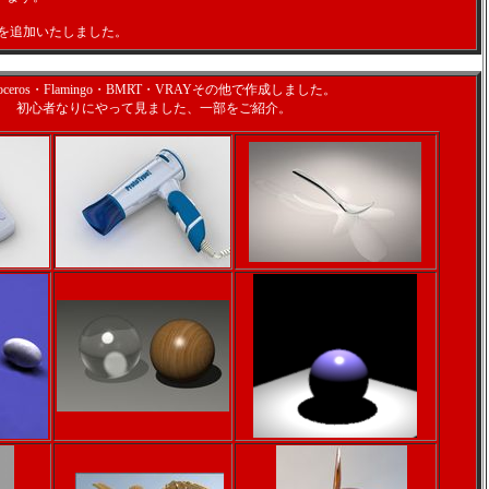
2-D2を追加いたしました。
noceros・Flamingo・BMRT・VRAYその他で作成しました。
初心者なりにやって見ました、一部をご紹介。