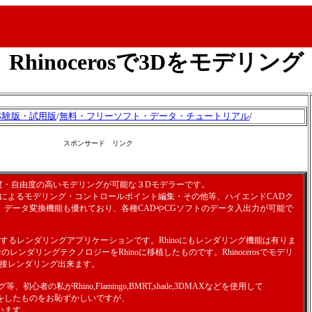
Rhinocerosで3Dをモデリング
体験版・試用版
/
無料・フリーソフト・データ・チュートリアル
/
スポンサード リンク
度・自由度の高いモデリングが可能な３Dモデラーです。
ュによるモデリング・コントロールポイント編集・その他等、ハイエンドCADク
。データ変換機能も優れており、各種CADやCGソフトのデータ入出力が可能で
sで動作するレンダリングアプリケーションです。Rhinoにもレンダリング機能は有りま
enderのレンダリングテクノロジーをRhinoに移植したものです。Rhinocerosでモデリ
ら直接レンダリング出来ます。
心者の私がRhino,Flamingo,BMRT,shade,3DMAXなどを使用して
をしたものをお恥ずかしいですが、
います。