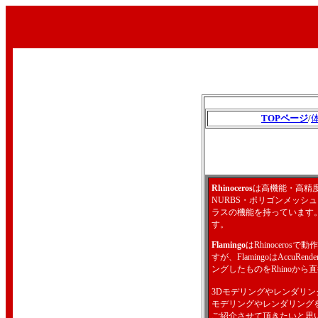
TOPページ
/
Rhinoceros
は高機能・高精
NURBS・ポリゴンメッシ
ラスの機能を持っています
す。
Flamingo
はRhinocero
すが、FlamingoはAccuR
ングしたものをRhinoか
3Dモデリングやレンダリング等、初
モデリングやレンダリング
ご紹介させて頂きたいと思