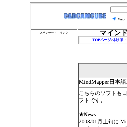
Web
マインドマ
スポンサード リンク
TOPページ
/
体験版・
MindMappe
こちらのソフトも
フトです。
★New
s
2008/01月上旬に M