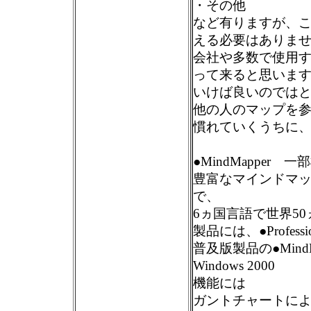
・その他
など有りますが、
える必要はありません
会社や多数で使用
って来ると思いま
いけば良いのでは
他の人のマップを
慣れていくうちに
●MindMapper 
豊富なマインドマ
で、
6ヵ国言語で世界5
製品には、●Professio
普及版製品の●MindMap
Windows 2000
機能には
ガントチャートに