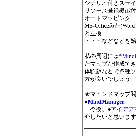
シナリオ付きスラ
リソース登録機能
オートマッピング
MS-Office製品(Wor
と互換
・・・などなどを
私の周辺には
*Mind
たマップが作成で
体験版などで各種
方が良いでしょう
★マインドマップ関
●
MindManager
今後、●
アイデア
介したいと思いま