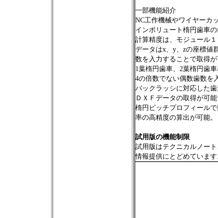
一部機能紹介
NC工作機械やワイヤーカ
インボリュート楕円歯車の
計算精度は、モジュール１
データはx、y、zの座標
数を入力することで取得が
1葉楕円歯車、2葉楕円歯車
4の倍数でない偶数歯数を
バックラッシに対応した歯
ＤＸＦデータの取得が可能
楕円ピッチプロフィールで
率の高精度の算出が可能。
試用版の機能制限
試用版はテクニカルノート
情報提供にとどめています