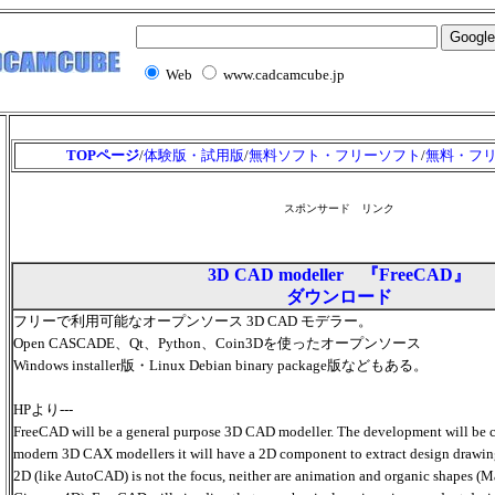
Web
www.cadcamcube.jp
TOPページ
/
体験版・試用版
/
無料ソフト・フリーソフト
/
無料・フ
スポンサード リンク
3D CAD modeller 『FreeCAD』
ダウンロード
フリーで利用可能な
オープンソース 3D CAD モデラー。
Open CASCADE、Qt、Python、Coin3Dを使ったオープンソース
Windows installer版・Linux Debian binary package版などもある。
HPより---
FreeCAD will be a general purpose 3D CAD modeller. The development will be 
modern 3D CAX modellers it will have a 2D component to extract design drawin
2D (like AutoCAD) is not the focus, neither are animation and organic shapes 