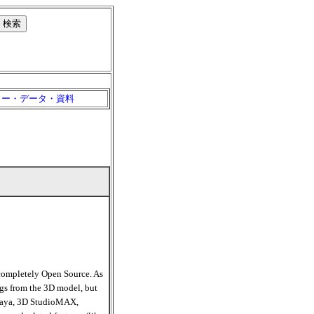
リー・データ・資料
completely Open Source. As
gs from the 3D model, but
(Maya, 3D StudioMAX,