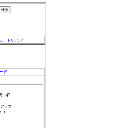
ュートリアル
/
ード
月15日
へのアップ
く！！