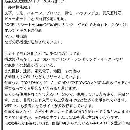
AutoCAD2008がリリースされました。
一部新機能紹介
文字、寸法、バルーン、ブロック、属性、ハッチングは、異尺度対応。
ビューポートごとの画層設定に対応。
EXCELのシートをAutoCADの表にリンク、双方向で更新することが可能
マルチテキストの段組
マルチ引出線
などの新機能が追加されています。
世界中で最も利用されているCADの１つです。
構成製品も多く、2D・3D・モデリング・レンダリング・イラストなど
の数多くの製品が揃っている。
また機械、建築、電気電子、地図、その他の
各業種向けの製品などもリリースしています。
仕事などでDXF,DWGなど、
AutoCADのDXF,DWGなどが読み書きできる
重要なってくる場合なども有ると思います。
古くから使用されてきて入るCADなので、使用している方も多く、関連ソ
す。また、書籍なども入門から上級者向けなど数多く出版されています。
WEB上にも参考になるサイトが多数存在しています。
仕事や個人など、内容や用途によって選ぶCADも変わってくると思います
できていますが、
その様な中でもAutoCADを選ぶ方は多いようです。
3次元機能が必要ない方は、価格の抑えられているAutoCAD LTを選ぶ方