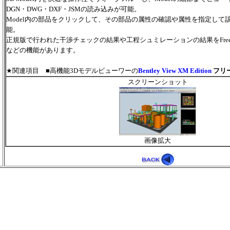
DGN・DWG・DXF・JSMの読み込みが可能。
Model内の部品をクリックして、その部品の属性の確認や属性を指定して
能。
正規版で行われた干渉チェックの結果や工程シュミレーションの結果をFreeVe
などの機能があります。
★関連項目 ■高機能3Dモデルビューワーの
Bentley View XM Edition
フリ
スクリーンショット
画像拡大