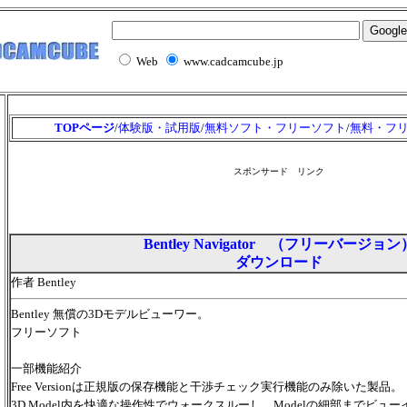
Web
www.cadcamcube.jp
TOPページ
/
体験版・試用版
/
無料ソフト・フリーソフト
/
無料・フ
スポンサード リンク
Bentley Navigator （フリーバージョン
ダウンロード
作者 Bentley
Bentley 無償の3Dモデルビューワー。
フリーソフト
一部機能紹介
Free Versionは正規版の保存機能と干渉チェック実行機能のみ除いた製品。
3D Model内を快適な操作性でウォークスルーし、Modelの細部までビュ