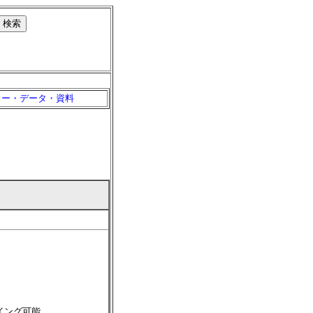
リー・データ・資料
）
ーイング可能。